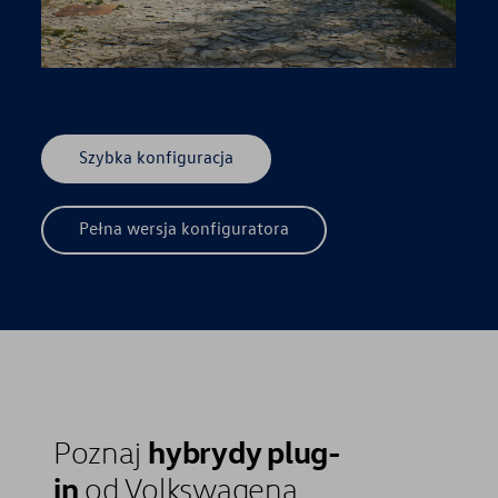
Szybka konfiguracja
Pełna wersja konfiguratora
hybrydy plug-
Poznaj
in
od Volkswagena