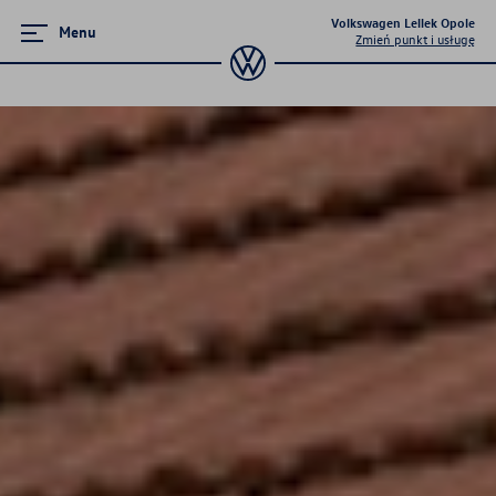
Volkswagen Lellek Opole
Menu
Zmień punkt i usługę
Promocje i aktualności
Volkswageny w wersji Plus
Poznaj Golfy
Pojazdy hybrydowe
Samochody Elektryczne
Dni Otwarte