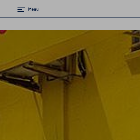
Menu
Zamknij menu
Strona główna
Promocje i aktualności
Modele osobowe
Finansowanie
Ubezpieczenia
Mapa i kontakt
Konfigurator jazdy próbnej