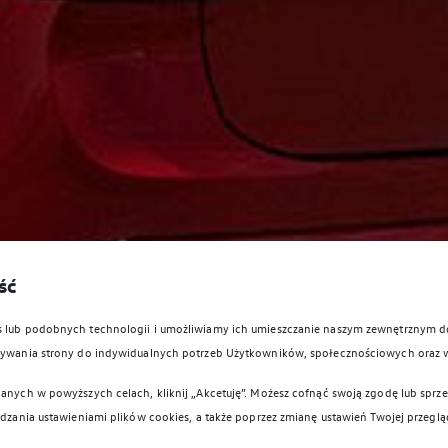
ść
es lub podobnych technologii i umożliwiamy ich umieszczanie naszym zewnętrznym
owywania strony do indywidualnych potrzeb Użytkowników, społecznościowych oraz 
anych w powyższych celach, kliknij „Akcetuję”. Możesz cofnąć swoją zgodę lub sprzec
ądzania ustawieniami plików cookies, a także poprzez zmianę ustawień Twojej przeglą