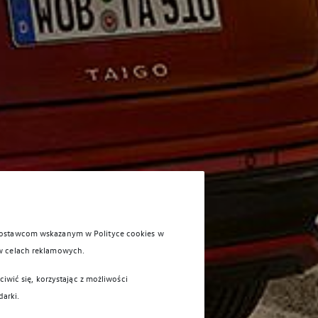
 dostawcom wskazanym w Polityce cookies w
w celach reklamowych.
iwić się, korzystając z możliwości
darki.