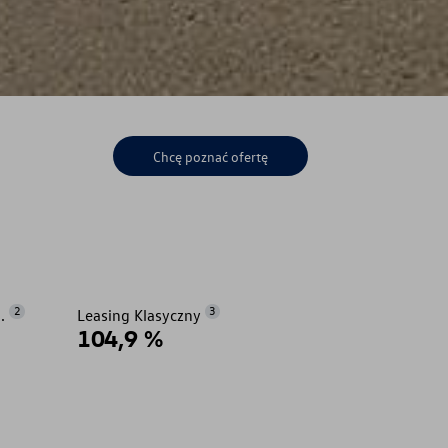
Chcę poznać ofertę
2
3
.
Leasing Klasyczny
104,9 %