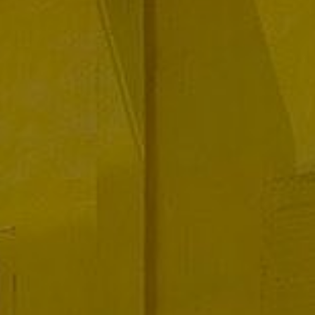
Gwarancja i ochrona
Serwis
Akcesoria
Kariera w ASO