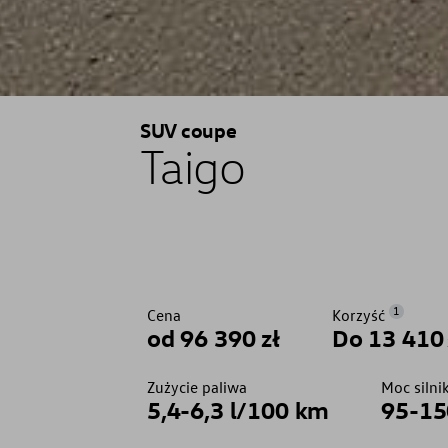
SUV coupe
Taigo
1
Cena
Korzyść
od 96 390 zł
Do 13 410
Zużycie paliwa
Moc silni
5,4-6,3 l/100 km
95-15