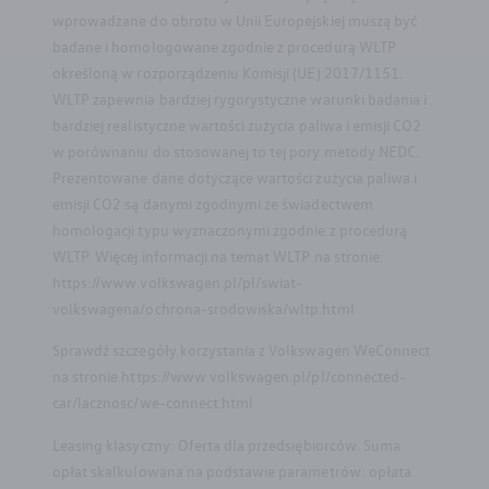
wprowadzane do obrotu w Unii Europejskiej muszą być
badane i homologowane zgodnie z procedurą WLTP
określoną w rozporządzeniu Komisji (UE) 2017/1151.
WLTP zapewnia bardziej rygorystyczne warunki badania i
bardziej realistyczne wartości zużycia paliwa i emisji CO2
w porównaniu do stosowanej to tej pory metody NEDC.
Prezentowane dane dotyczące wartości zużycia paliwa i
emisji CO2 są danymi zgodnymi ze świadectwem
homologacji typu wyznaczonymi zgodnie z procedurą
WLTP. Więcej informacji na temat WLTP na stronie:
https://www.volkswagen.pl/pl/swiat-
volkswagena/ochrona-srodowiska/wltp.html
Sprawdź szczegóły korzystania z Volkswagen WeConnect
na stronie https://www.volkswagen.pl/pl/connected-
car/lacznosc/we-connect.html
Leasing klasyczny: Oferta dla przedsiębiorców. Suma
opłat skalkulowana na podstawie parametrów: opłata