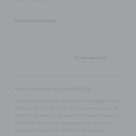
Gwarancja i ochrona
Formularz kontaktowy
Serwis
Akcesoria
Kariera w ASO
© Volkswagen
2026
Podane ceny obejmują podatek VAT (23%).
Zasięg dla samochodów elektrycznych lub zasięg w trybie
elektrycznym dla hybryd typu Plug-In może się różnić w
zależności od wersji i wyposażenia oraz zamontowanych
akcesoriów. W praktyce rzeczywisty zasięg różni się w
zależności od stylu jazdy, prędkości, korzystania z