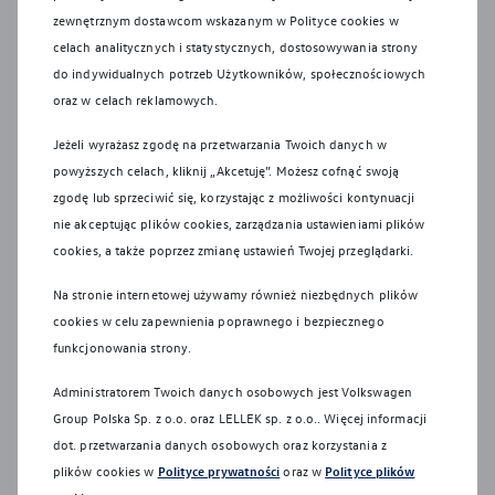
pojazdów wycofanych z eksploatacji. Więcej informacji
zewnętrznym dostawcom wskazanym w Polityce cookies w
dotyczących ekologii znajdą Państwo na stronie Recykling
celach analitycznych i statystycznych, dostosowywania strony
samochodów.
do indywidualnych potrzeb Użytkowników, społecznościowych
oraz w celach reklamowych.
Systemy bezpieczeństwa działają wyłącznie w ramach ich
technologicznych granic i nadal niezbędne jest
Jeżeli wyrażasz zgodę na przetwarzania Twoich danych w
zachowanie należytej ostrożności przez kierowcę.
powyższych celach, kliknij „Akcetuję”. Możesz cofnąć swoją
Kierowca musi być w każdej chwili gotowy do przejęcia
zgodę lub sprzeciwić się, korzystając z możliwości kontynuacji
kontroli nad pojazdem. Systemy wspomagające nie
nie akceptując plików cookies, zarządzania ustawieniami plików
zwalniają go z odpowiedzialności za zachowanie
cookies, a także poprzez zmianę ustawień Twojej przeglądarki.
szczególnej ostrożności.
Na stronie internetowej używamy również niezbędnych plików
Wszelkie prezentowane informacje, w szczególności
cookies w celu zapewnienia poprawnego i bezpiecznego
zdjęcia, wykresy, specyfikacje, opisy, rysunki lub
funkcjonowania strony.
parametry techniczne, nie stanowią oferty w rozumieniu
Administratorem Twoich danych osobowych jest Volkswagen
Kodeksu cywilnego oraz nie są wiążące i mogą ulec
Group Polska Sp. z o.o. oraz
LELLEK sp. z o.o.
. Więcej informacji
zmianie bez wcześniejszego powiadomienia.
dot. przetwarzania danych osobowych oraz korzystania z
Prezentowane informacje nie stanowią zapewnienia w
plików cookies w
Polityce prywatności
oraz w
Polityce plików
rozumieniu art. 556(1)§2 Kodeksu cywilnego. Volkswagen