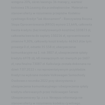
wstępna 20%, okres leasingu 36 miesięcy, wartość
końcowa 1%.Leasing dla przedsiębiorców. Materiał nie
stanowi oferty w rozumieniu przepisów Kodeksu
cywilnego.Kredyt "Jak Abonament" - Rzeczywista Roczna
Stopa Oprocentowania (RRSO) wynosi 13,64%, całkowita
kwota kredytu (bez kredytowanych kosztów) 103873 zł,
całkowita kwota do zapłaty 150216 zł, oprocentowanie
zmienne 9,30%, całkowity koszt kredytu 46343 zł (w tym:
prowizja 0 zł, odsetki 35 558 zł, ubezpieczenie
komunikacyjne na 1. rok 3807 zł, ubezpieczenie spłaty
kredytu 6978 zł), 48 miesięcznych rat równych po 1607
zł; rata finalna 73087 zł. Kalkulacja została dokonana na
dzień 7.07.2022 r. na reprezentatywnym przykładzie.
Kredyt na wybrane modele Volkswagen Samochody
Osobowe z rocznika 2022 przy skorzystaniu z
ubezpieczenia komunikacyjnego i ubezpieczenia spłaty
kredytu oferowanych przez Volkswagen Serwis
Ubezpieczeniowy Sp. z o.o. Niniejsza informacja nie
stanowi oferty w rozumieniu kodeksu cywilnego.